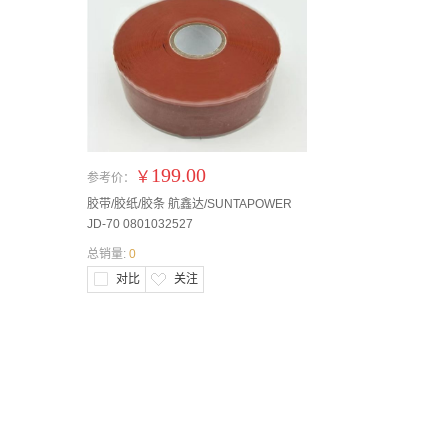
199.00
￥
参考价：
胶带/胶纸/胶条 航鑫达/SUNTAPOWER
JD-70 0801032527
总销量:
0
对比
关注