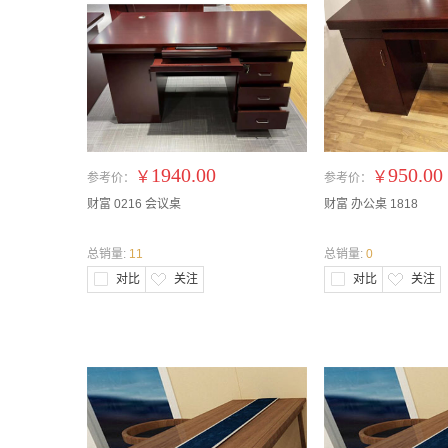
1940.00
950.00
￥
￥
参考价：
参考价：
财富 0216 会议桌
财富 办公桌 1818
总销量:
11
总销量:
0
对比
关注
对比
关注