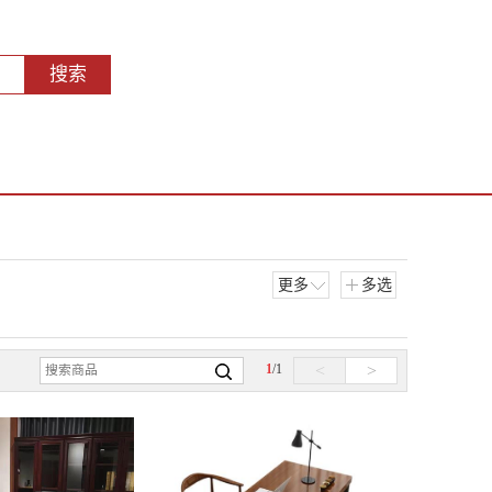
搜索
更多
多选
1
/
1
<
>