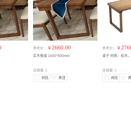
0
2660.00
276
￥
￥
参考价：
参考价：
m
实木餐桌 1600*800mm
桌子 材质：松木，尺
总销量:
0
总销量:
0
对比
关注
对比