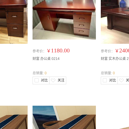
1180.00
240
￥
￥
参考价：
参考价：
财富 办公桌 0214
财富 实木办公桌 2
总销量:
0
总销量:
0
对比
关注
对比