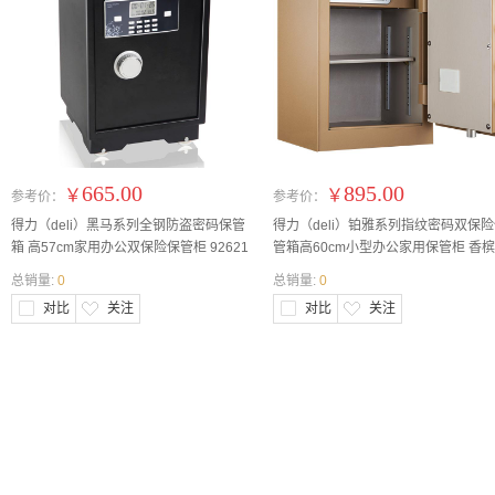
665.00
895.00
￥
￥
参考价：
参考价：
得力（deli）黑马系列全钢防盗密码保管
得力（deli）铂雅系列指纹密码双保
箱 高57cm家用办公双保险保管柜 92621
管箱高60cm小型办公家用保管柜 香
27116
总销量:
0
总销量:
0
对比
关注
对比
关注